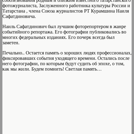
соболезнования родным и близким известного татарстанского
фотожурналиста, Заслуженного работника культуры России и
Татарстана , члена Союза журналистов РТ Курамшина Наиля
Сафатдиновича.
Наиль Сафатдинович был лучшим фоторепортером в жанре
событийного репортажа. Его фотографии публиковались во
многих федеральных изданиях. Его почерк всегда был
заметен.
Печально.. Остается память о хороших людях профессионалах,
фиксировавших события уходящего времени. Остались после
него фотографии, по которым будут судить об эпохе, о том,
как мы жили. Будем помнить! Светлая память…