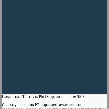
Поделиться
Твитнуть
Pin
Отпр. по эл. почте
SMS
Союз журналистов РТ выражает самые искренние