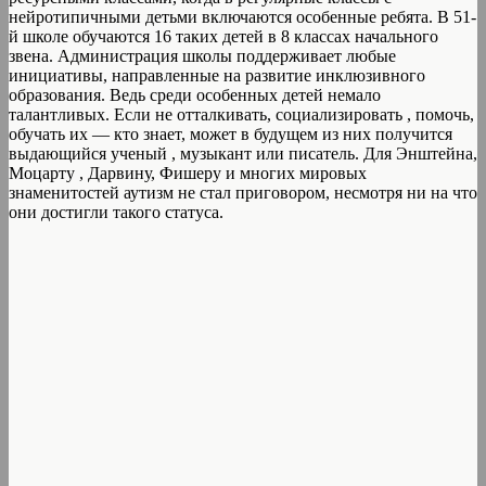
нейротипичными детьми включаются особенные ребята. В 51-
й школе обучаются 16 таких детей в 8 классах начального
звена. Администрация школы поддерживает любые
инициативы, направленные на развитие инклюзивного
образования. Ведь среди особенных детей немало
талантливых. Если не отталкивать, социализировать , помочь,
обучать их — кто знает, может в будущем из них получится
выдающийся ученый , музыкант или писатель. Для Энштейна,
Моцарту , Дарвину, Фишеру и многих мировых
знаменитостей аутизм не стал приговором, несмотря ни на что
они достигли такого статуса.