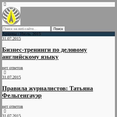
Архивы › Июль, 2015
31.07.2015
Бизнес-тренинги по деловому
английскому языку
нет ответов
31.07.2015
Правила журналистов: Татьяна
Фельгенгауэр
нет ответов
31.07.2015