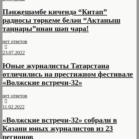
Пәнҗешәмбе кичендә “Китап”
радиосы төркеме белән “Актаныш
таңнары”ннан шәп чара!
нет ответов
23.07.2022
Юные журналисты Татарстана
отличились на престижном фестивале
«Волжские встречи-32»
нет ответов
11.02.2022
«Волжские встречи-32» собрали в
Казани юных журналистов из 23
регионов